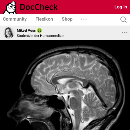
Log in
Community
Flexikon
Shop
Mikael Voss
Student/in der Humanmedizin