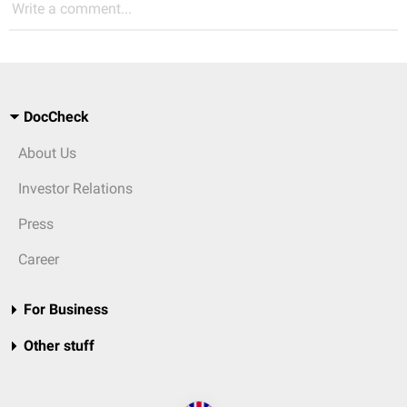
Write a comment...
DocCheck
About Us
Investor Relations
Press
Career
For Business
Other stuff