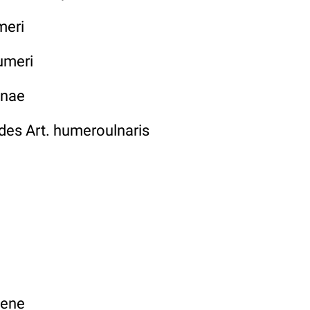
eri
umeri
lnae
es Art. humeroulnaris
ene