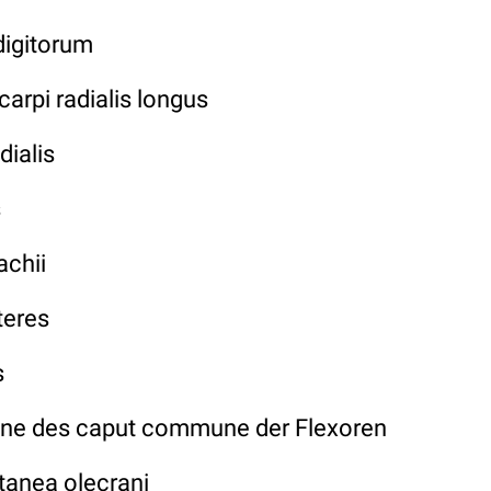
igitorum
rpi radialis longus
ialis
s
chii
teres
s
e des caput commune der Flexoren
anea olecrani