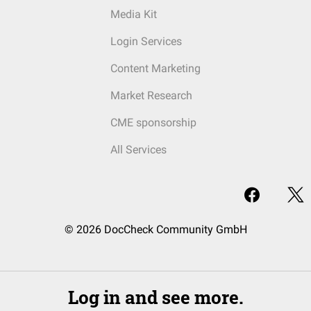
Media Kit
Login Services
Content Marketing
Market Research
CME sponsorship
All Services
© 2026 DocCheck Community GmbH
Log in and see more.