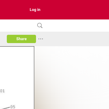
Log in
Share