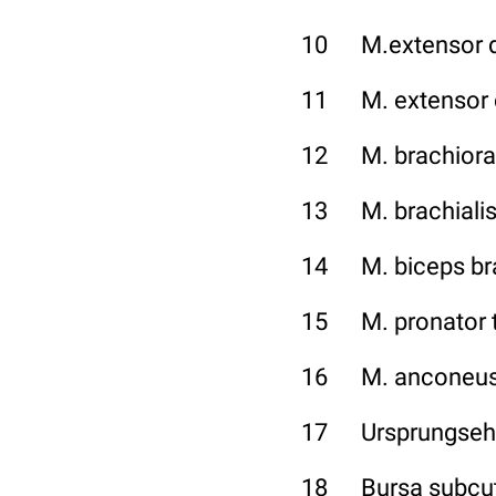
10 M.extensor d
11 M. extensor ca
12 M. brachiorad
13 M. brachiali
14 M. biceps bra
15 M. pronator 
16 M. anconeu
17 Ursprungsehn
18 Bursa subcut