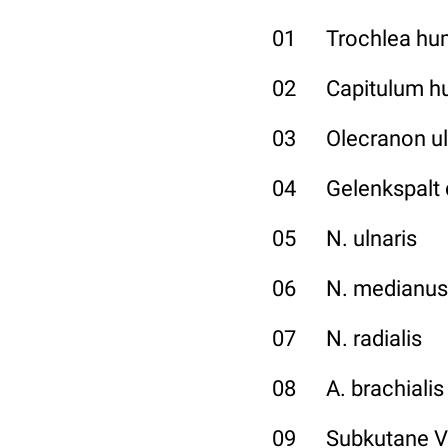
01 Trochlea hum
02 Capitulum h
03 Olecranon u
04 Gelenkspalt d
05 N. ulnaris
06 N. medianus
07 N. radialis
08 A. brachialis
09 Subkutane V