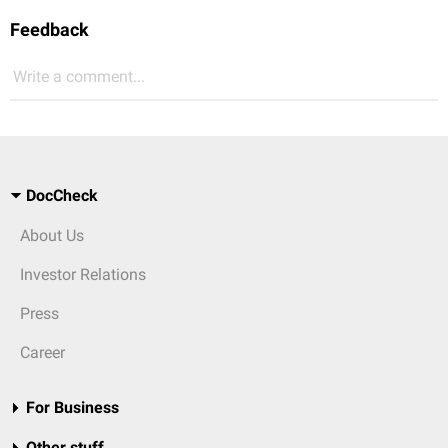
Feedback
Write a comment...
DocCheck
About Us
Investor Relations
Press
Career
For Business
Other stuff