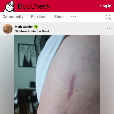
Log in
Community
Flexikon
Shop
Marie Sander
Nichtmedizinischer Beruf