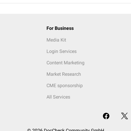
For Business
Media Kit
Login Services
Content Marketing
Market Research
CME sponsorship
All Services
© 2026 DocCheck Community GmbH