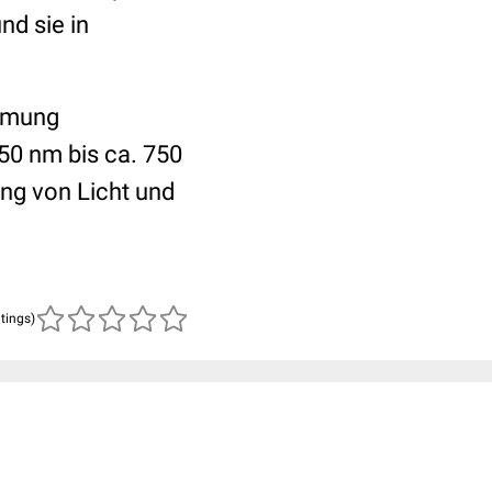
d sie in
ehmung
50 nm bis ca. 750
ung von
Licht
und
atings)