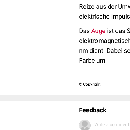
Reize
aus der Umw
elektrische Impu
Das
Auge
ist das
elektromagnetisch
nm dient. Dabei se
Farbe
um.
© Copyright
Feedback
Write a comment.