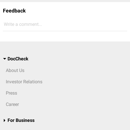
Feedback
Write a comment...
DocCheck
About Us
Investor Relations
Press
Career
For Business