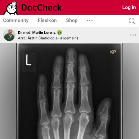
Log in
Community
Flexikon
Shop
Dr. med. Martin Lorenz
Arzt | Ärztin (Radiologie - allgemein)