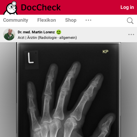
Log in
Community
Flexikon
Shop
Dr. med. Martin Lorenz
Arzt | Ärztin (Radiologie - allgemein)