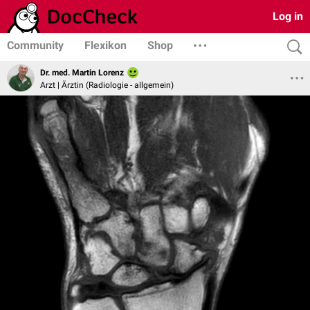
Log in
Community
Flexikon
Shop
Dr. med. Martin Lorenz
Arzt | Ärztin (Radiologie - allgemein)