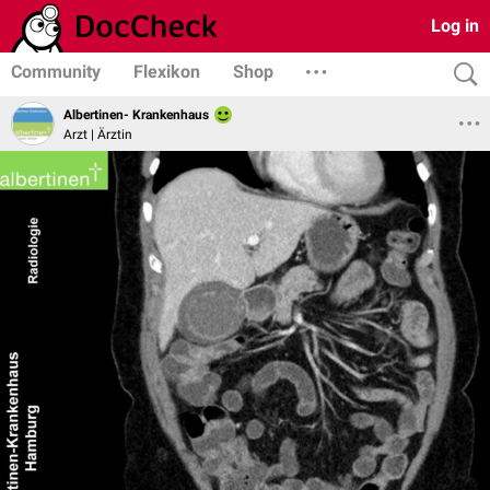
Log in
Community
Flexikon
Shop
Albertinen- Krankenhaus
Arzt | Ärztin