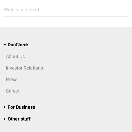
Write a comment...
DocCheck
About Us
Investor Relations
Press
Career
For Business
Other stuff