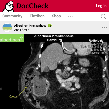
Log in
Community
Flexikon
Shop
Albertinen- Krankenhaus
Arzt | Ärztin