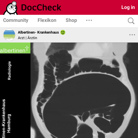
Log in
Community
Flexikon
Shop
Albertinen- Krankenhaus
Arzt | Ärztin