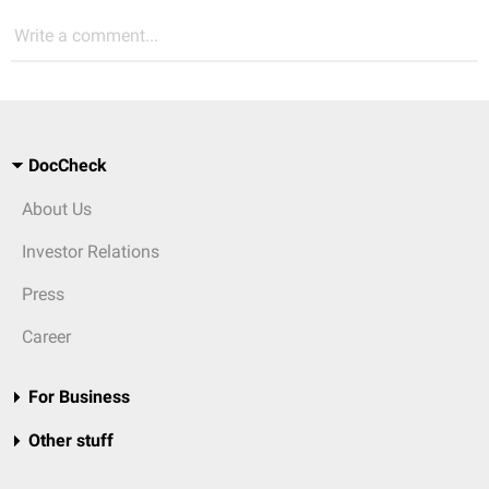
Write a comment...
DocCheck
About Us
Investor Relations
Press
Career
For Business
Other stuff