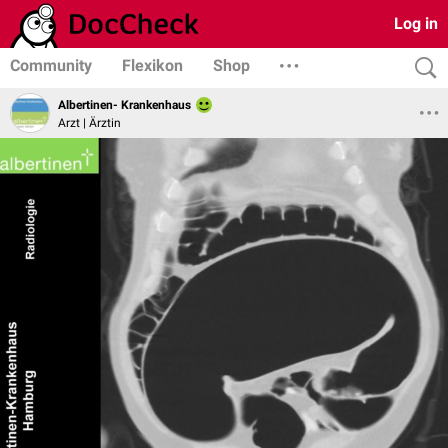
Log in
Community
Flexikon
Shop
Albertinen- Krankenhaus
Arzt | Ärztin