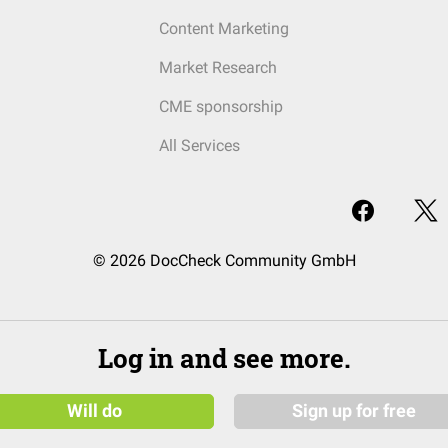
Content Marketing
Market Research
CME sponsorship
All Services
© 2026 DocCheck Community GmbH
Log in and see more.
Will do
Sign up for free