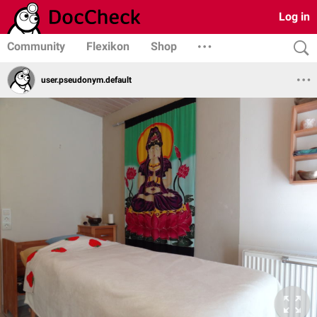
Log in
Community
Flexikon
Shop
user.pseudonym.default