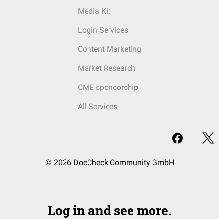
Media Kit
Login Services
Content Marketing
Market Research
CME sponsorship
All Services
© 2026 DocCheck Community GmbH
Log in and see more.