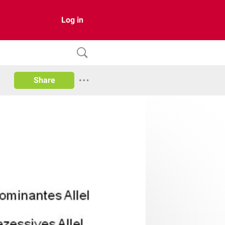
Log in
Share