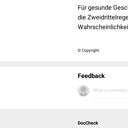
Für gesunde Gesch
die Zweidrittelreg
Wahrscheinlichkei
© Copyright
Feedback
Write a comment.
DocCheck