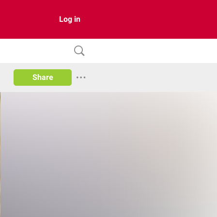
Log in
Share