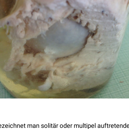
ezeichnet man
solitär
oder
multipel
auftretend