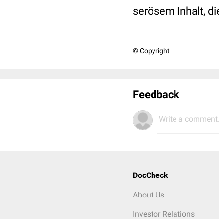
serösem
Inhalt, d
© Copyright
Feedback
Write a comment.
DocCheck
About Us
Investor Relations