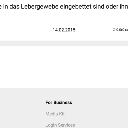
ie in das
Lebergewebe
eingebettet sind oder ih
14.02.2015
(0 r
..
For Business
Media Kit
Login Services