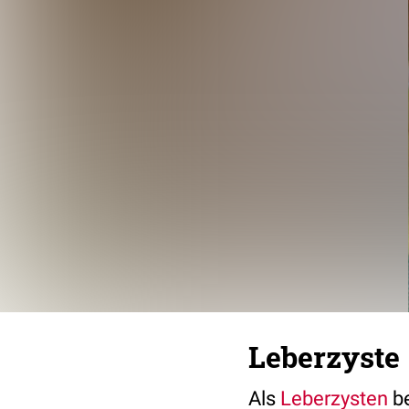
Leberzyste
Als
Leberzysten
b