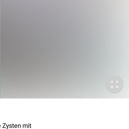
e
Zysten
mit