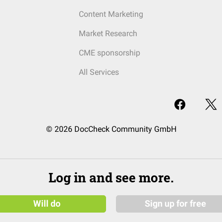
Content Marketing
Market Research
CME sponsorship
All Services
© 2026 DocCheck Community GmbH
Log in and see more.
Will do
Sign up for free