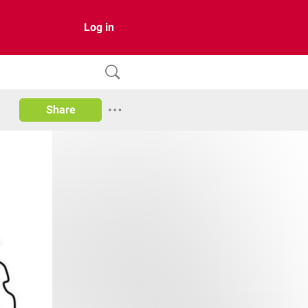
Log in
Share