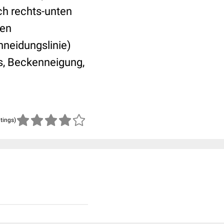
ch rechts-unten
den
neidungslinie)
vis, Beckenneigung,
atings)