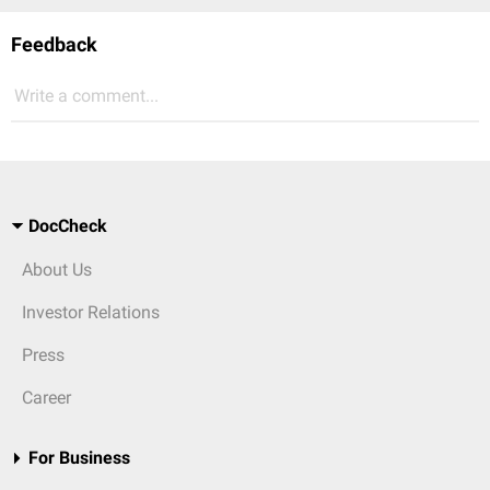
Feedback
Write a comment...
DocCheck
About Us
Investor Relations
Press
Career
For Business