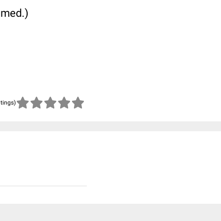
& med.)
atings)