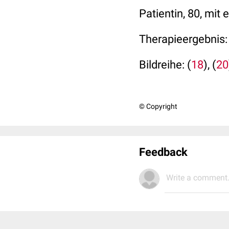
Patientin, 80, mit
Therapieergebnis:
Bildreihe: (
18
), (
20
© Copyright
Feedback
Write a comment.