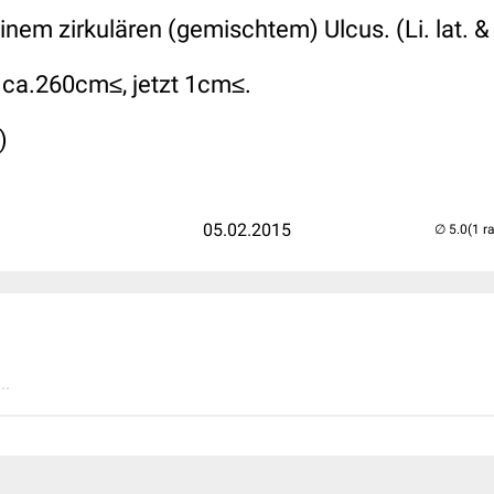
 einem zirkulären (gemischtem) Ulcus. (Li. lat. 
 ca.260cm≤, jetzt 1cm≤.
)
05.02.2015
(1 r
..