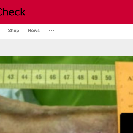
Shop
News