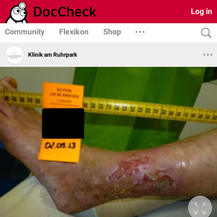
Log in
Community
Flexikon
Shop
Klinik am Ruhrpark