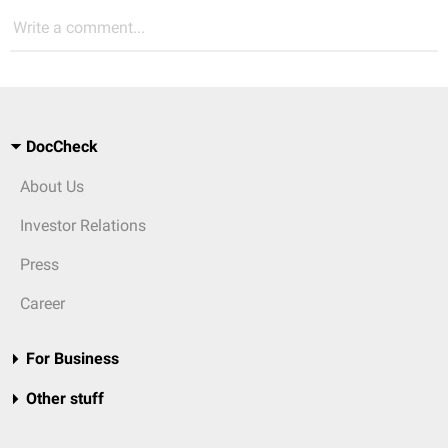
Write a comment...
DocCheck
About Us
Investor Relations
Press
Career
For Business
Other stuff