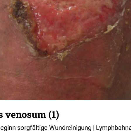
s venosum (1)
ginn sorgfältige Wundreinigung |
Lymphbahnak