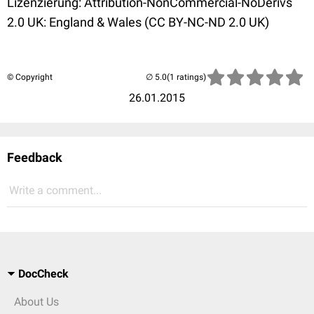
Lizenzierung
: Attribution-NonCommercial-NoDerivs
2.0 UK: England & Wales (CC BY-NC-ND 2.0 UK)
© Copyright
(1 ratings)
26.01.2015
Feedback
Write a comment...
DocCheck
About Us