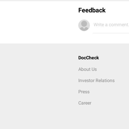
Feedback
Write a comment.
DocCheck
About Us
Investor Relations
Press
Career