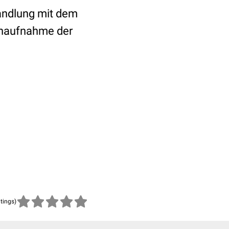
handlung mit dem
Nahaufnahme der
atings)