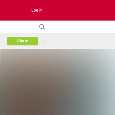
Log in
Share