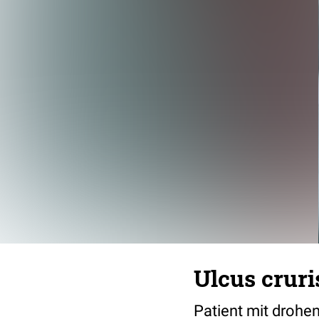
Ulcus cruri
Patient mit drohe