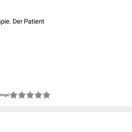
ie. Der Patient
!
atings)