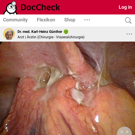
Log in
Community
Flexikon
Shop
Dr. med. Karl-Heinz Günther
Arzt | Ärztin (Chirurgie - Viszeralchirurgie)