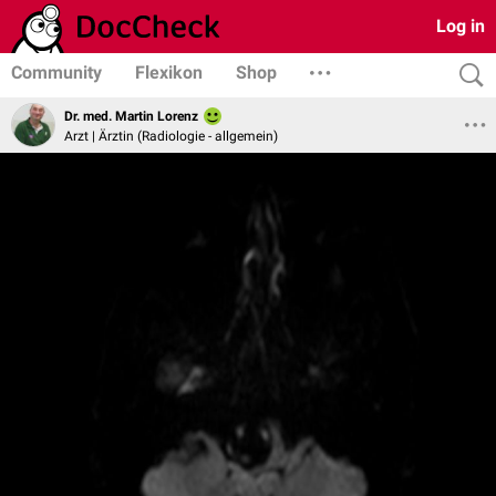
Log in
Community
Flexikon
Shop
Dr. med. Martin Lorenz
Arzt | Ärztin (Radiologie - allgemein)