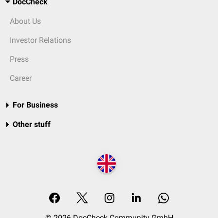
DocCheck
About Us
Investor Relations
Press
Career
For Business
Other stuff
© 2026 DocCheck Community GmbH