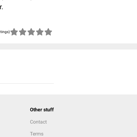
r.
atings)
Other stuff
Contact
Terms