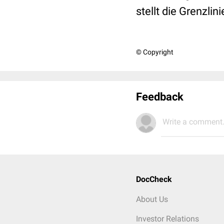
stellt die Grenzli
© Copyright
Feedback
Write a comment.
DocCheck
About Us
Investor Relations