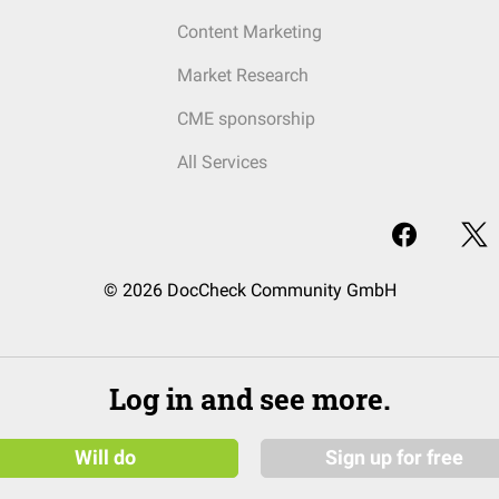
Content Marketing
Market Research
CME sponsorship
All Services
© 2026 DocCheck Community GmbH
Log in and see more.
Will do
Sign up for free