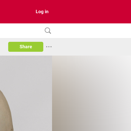
Log in
Share