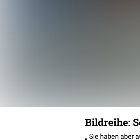
Bildreihe: 
„ Sie haben aber 