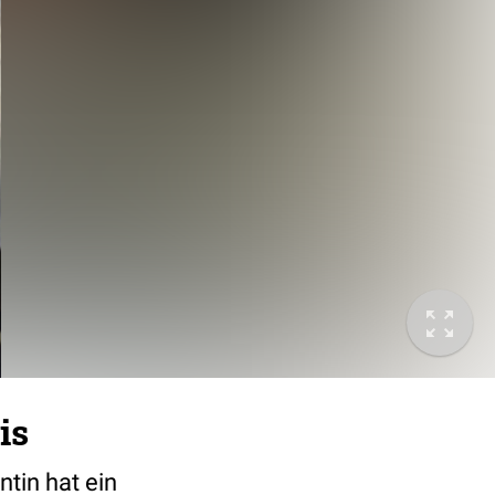
is
tin hat ein