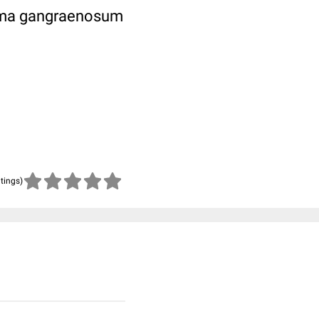
erma gangraenosum
atings)