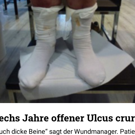
Sechs Jahre offener Ulcus crur
auch dicke Beine“ sagt der Wundmanager. Patien