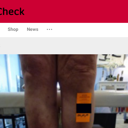
Shop
News