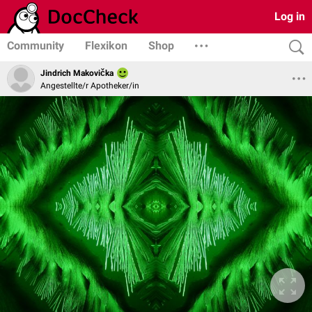
Log in
Community
Flexikon
Shop
Jindrich Makovička
Angestellte/r Apotheker/in