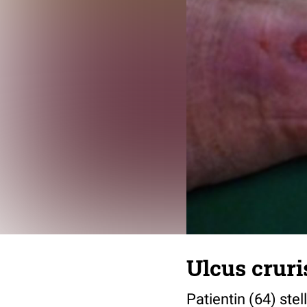
Ulcus cruri
Patientin (64) ste