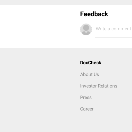
Feedback
Write a comment.
DocCheck
About Us
Investor Relations
Press
Career