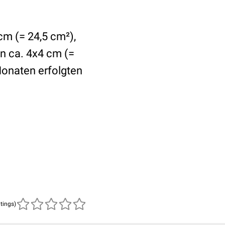
cm (= 24,5 cm²),
on ca. 4x4 cm (=
Monaten erfolgten
atings)