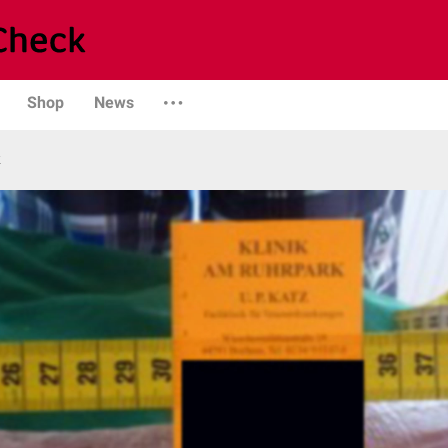
Shop
News