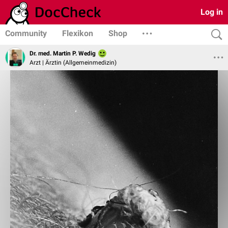
Log in
Community
Flexikon
Shop
Dr. med. Martin P. Wedig
Arzt | Ärztin (Allgemeinmedizin)