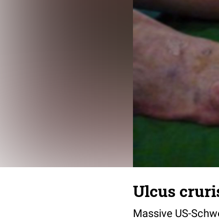
Ulcus cruri
Massive US-Schwel