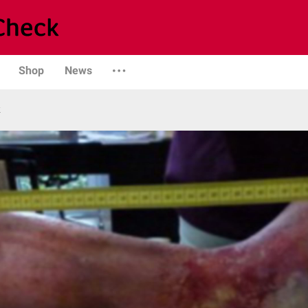
Shop
News