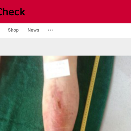
Shop
News