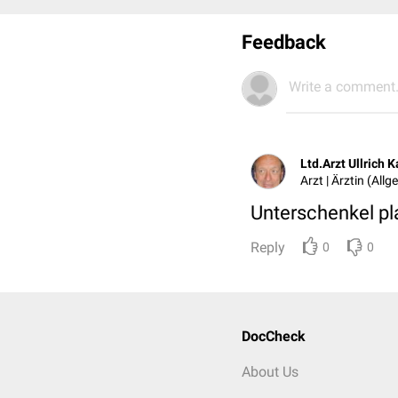
Feedback
Write a comment.
Ltd.Arzt Ullrich K
Arzt | Ärztin (All
Unterschenkel pla
Reply
0
0
DocCheck
About Us