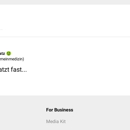
..
atz
gemeinmedizin)
tzt fast...
For Business
Media Kit