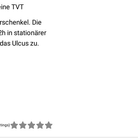
eine TVT
erschenkel. Die
 in stationärer
das Ulcus zu.
atings)