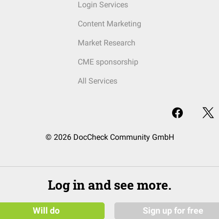
Login Services
Content Marketing
Market Research
CME sponsorship
All Services
© 2026 DocCheck Community GmbH
Log in and see more.
Will do
Sign up for free