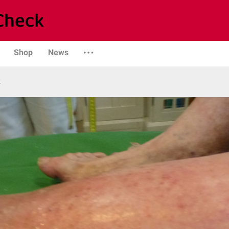
Shop
News