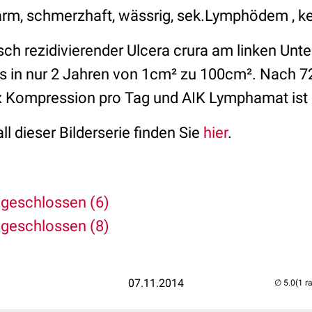
, warm, schmerzhaft, wässrig, sek.Lymphödem , k
sch rezidivierender Ulcera crura am linken Unt
in nur 2 Jahren von 1cm² zu 100cm². Nach 72h
 Kompression pro Tag und AIK Lymphamat ist 
l dieser Bilderserie finden Sie
hier
.
 geschlossen (6)
 geschlossen (8)
07.11.2014
(1 r