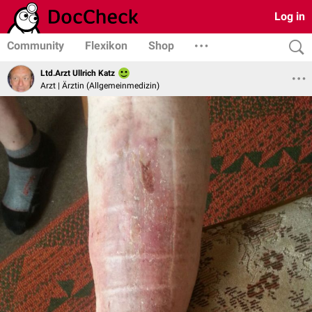
Log in
Community
Flexikon
Shop
Ltd.Arzt Ullrich Katz
Arzt | Ärztin (Allgemeinmedizin)