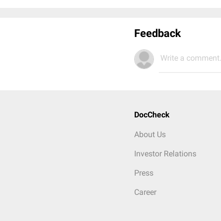
Feedback
Write a comment.
DocCheck
About Us
Investor Relations
Press
Career