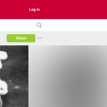
Log in
Share