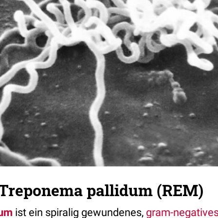
 Treponema pallidum (REM)
dum
ist ein spiralig gewundenes,
gram-negative