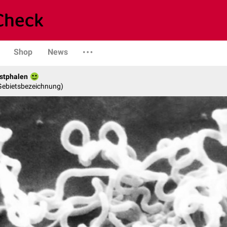
Shop
News
stphalen
 Gebietsbezeichnung)