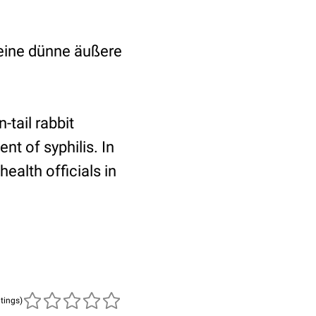
r eine dünne äußere
tail rabbit
nt of syphilis. In
ealth officials in
atings)