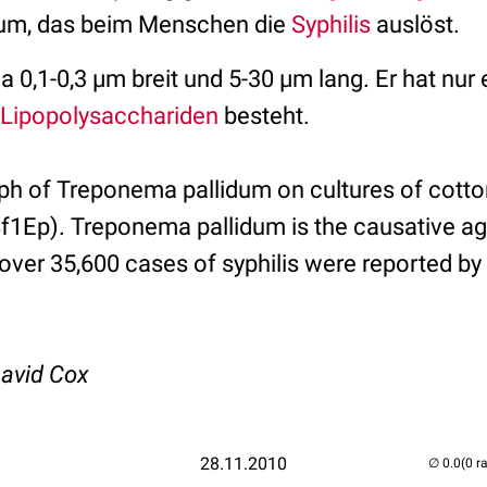
um, das beim Menschen die
Syphilis
auslöst.
wa 0,1-0,3 µm breit und 5-30 µm lang. Er hat nu
Lipopolysacchariden
besteht.
h of Treponema pallidum on cultures of cotton-
Sf1Ep). Treponema pallidum is the causative age
 over 35,600 cases of syphilis were reported by h
David Cox
28.11.2010
(0 r