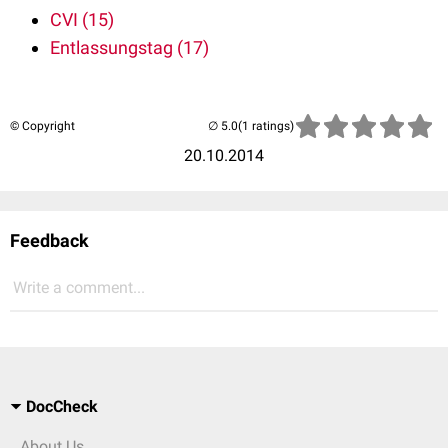
CVI (15)
Entlassungstag (17)
© Copyright
(1 ratings)
20.10.2014
Feedback
Write a comment...
DocCheck
About Us