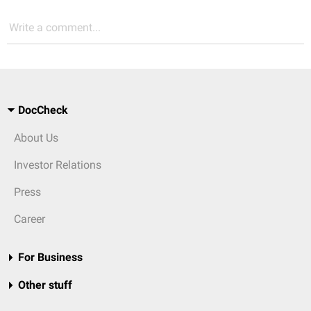
Write a comment...
DocCheck
About Us
Investor Relations
Press
Career
For Business
Other stuff