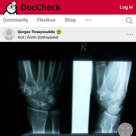
Log in
Community
Flexikon
Shop
Giorgos Thrasyvoulidis
Arzt | Ärztin (Orthopädie)