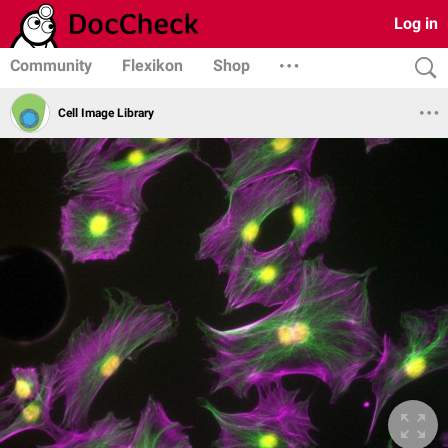
Log in
Community
Flexikon
Shop
Cell Image Library