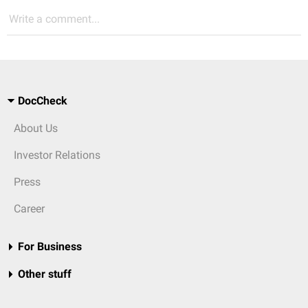
Write a comment...
DocCheck
About Us
Investor Relations
Press
Career
For Business
Other stuff