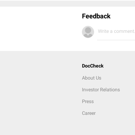
Feedback
Write a comment.
DocCheck
About Us
Investor Relations
Press
Career