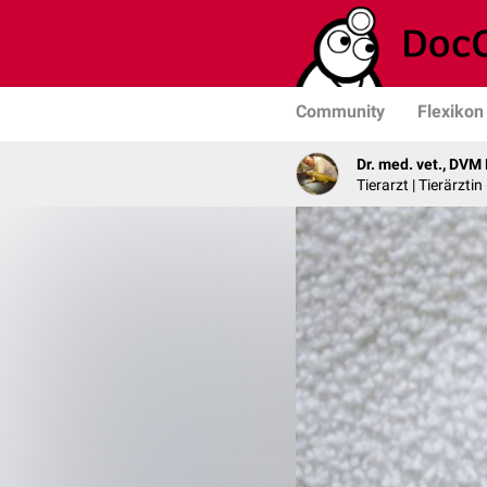
Community
Flexikon
Dr. med. vet., DVM
Tierarzt | Tierärzti