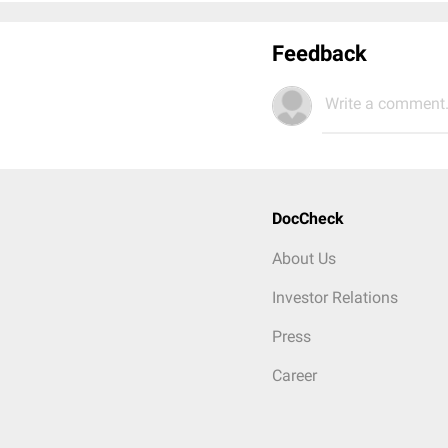
Feedback
Write a comment.
DocCheck
About Us
Investor Relations
Press
Career