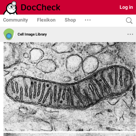
Log in
Community
Flexikon
Shop
Cell Image Library