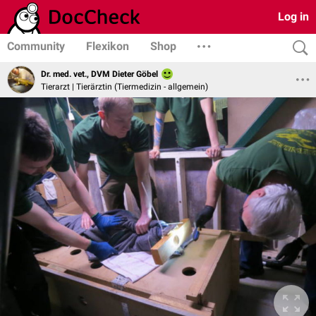
Log in
Community
Flexikon
Shop
Dr. med. vet., DVM Dieter Göbel
Tierarzt | Tierärztin (Tiermedizin - allgemein)