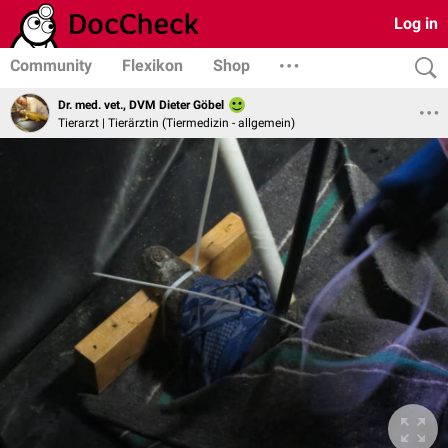
Log in
Community
Flexikon
Shop
Dr. med. vet., DVM Dieter Göbel
Tierarzt | Tierärztin (Tiermedizin - allgemein)